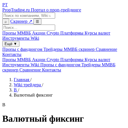
PT
PropTrading.ru
Портал о проп-трейдинге
Скринер ↗
⌕
☰
Пропы ММВБ
Акции
Crypto
Платформы
Курсы валют
Инструменты
Wiki
Ещё
▼
Пропы с фандингом
Трейдеры
ММВБ скринер
Сравнение
Контакты
Пропы ММВБ
Акции
Crypto
Платформы
Курсы валют
Инструменты
Wiki
Пропы с фандингом
Трейдеры
ММВБ
скринер
Сравнение
Контакты
Главная
/
Wiki трейдера
/
В
/
Валютный фиксинг
В
Валютный фиксинг